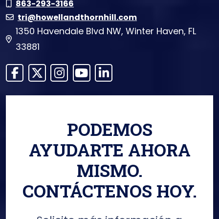
Call Now at
863-293-3166
tri@howellandthornhill.com
1350 Havendale Blvd NW, Winter Haven, FL
33881
Link to Facebook
Link to X (Twitter)
Link to Instagram
Link to YouTube
Link to LinkedIn
PODEMOS
AYUDARTE AHORA
MISMO.
CONTÁCTENOS HOY.